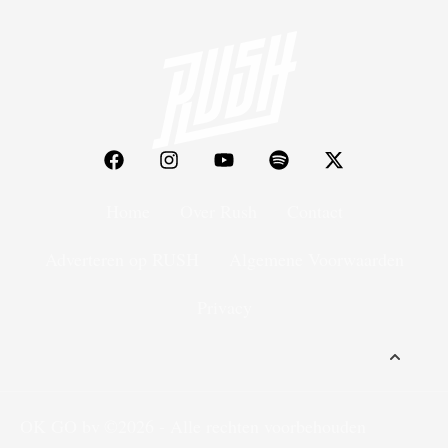
Home
Over Rush
Contact
Adverteren op RUSH
Algemene Voorwaarden
Privacy
OK GO bv
©2026 - Alle rechten voorbehouden