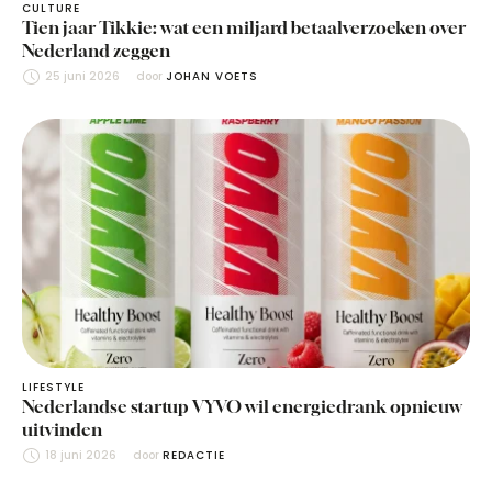
CULTURE
Tien jaar Tikkie: wat een miljard betaalverzoeken over
Nederland zeggen
25 juni 2026
door 
JOHAN VOETS
LIFESTYLE
Nederlandse startup VYVO wil energiedrank opnieuw
uitvinden
18 juni 2026
door 
REDACTIE