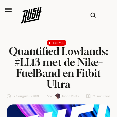
LIFESTYLE
Quantified Lowlands:
#LL13 met de Nike+
FuelBand en Fitbit
Ultra
20 augustus 2013
Door:  
Johan Voets
2
 min read