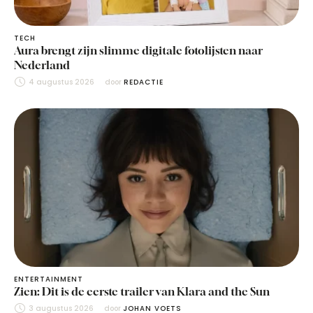
TECH
Aura brengt zijn slimme digitale fotolijsten naar
Nederland
4 augustus 2026
door 
REDACTIE
ENTERTAINMENT
Zien: Dit is de eerste trailer van Klara and the Sun
3 augustus 2026
door 
JOHAN VOETS