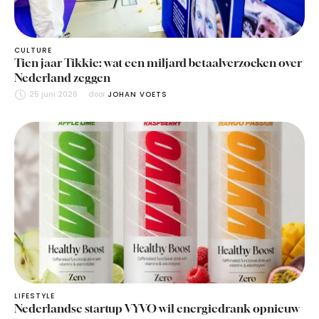
CULTURE
Tien jaar Tikkie: wat een miljard betaalverzoeken over
Nederland zeggen
25 juni 2026
door 
JOHAN VOETS
LIFESTYLE
Nederlandse startup VYVO wil energiedrank opnieuw