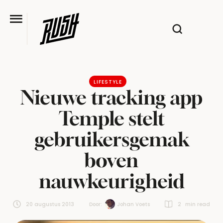
LIFESTYLE
Nieuwe tracking app
Temple stelt
gebruikersgemak
boven
nauwkeurigheid
20 augustus 2013
Door:  
Johan Voets
2
 min read