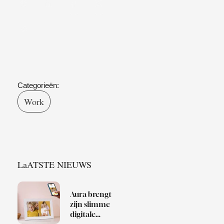
Categorieën:
Work
LaATSTE NIEUWS
Aura brengt
zijn slimme
digitale