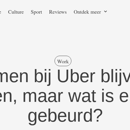
e
Culture
Sport
Reviews
Ontdek meer
Work
en bij Uber blij
n, maar wat is er
gebeurd?