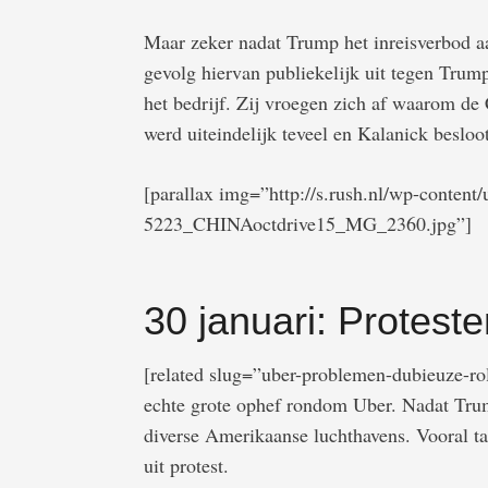
Maar zeker nadat Trump het inreisverbod aa
gevolg hiervan publiekelijk uit tegen Tru
het bedrijf. Zij vroegen zich af waarom de
werd uiteindelijk teveel en Kalanick besloo
[parallax img=”http://s.rush.nl/wp-content
5223_CHINAoctdrive15_MG_2360.jpg”]
30 januari: Protest
[related slug=”uber-problemen-dubieuze-rol
echte grote ophef rondom Uber. Nadat Trum
diverse Amerikaanse luchthavens. Vooral t
uit protest.