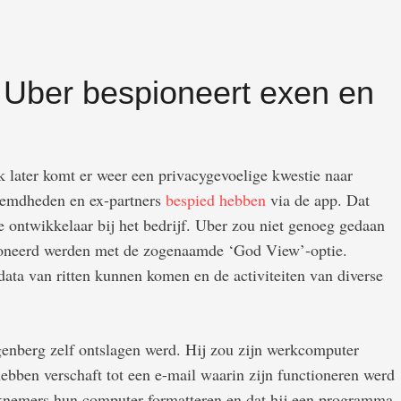
Uber bespioneert exen en
k later komt er weer een privacygevoelige kwestie naar
oemdheden en ex-partners
bespied hebben
via de app. Dat
ontwikkelaar bij het bedrijf. Uber zou niet genoeg gedaan
ioneerd werden met de zogenaamde ‘God View’-optie.
ata van ritten kunnen komen en de activiteiten van diverse
enberg zelf ontslagen werd. Hij zou zijn werkcomputer
ebben verschaft tot een e-mail waarin zijn functioneren werd
erknemers hun computer formatteren en dat hij een programma