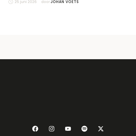
25 juni 2026
door 
JOHAN VOETS