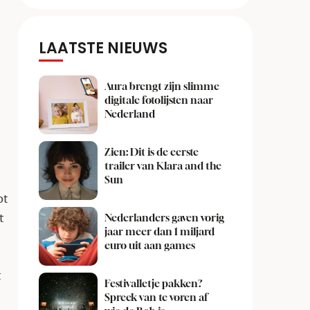
LAATSTE NIEUWS
Aura brengt zijn slimme
digitale fotolijsten naar
Nederland
Zien: Dit is de eerste
trailer van Klara and the
Sun
ot
t
Nederlanders gaven vorig
jaar meer dan 1 miljard
euro uit aan games
t
Festivalletje pakken?
Spreek van te voren af