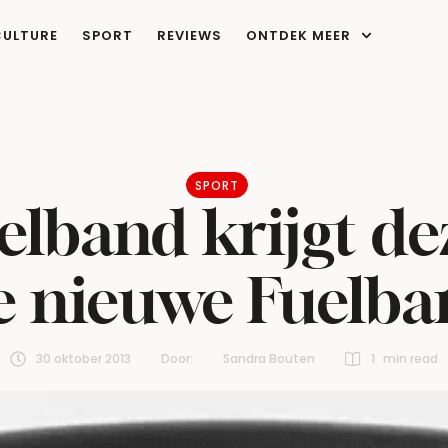
CULTURE
SPORT
REVIEWS
ONTDEK MEER
SPORT
lband krijgt dez
de nieuwe Fuelba
30 oktober 2013
Door:  
Sandra Bouten
1
 min read