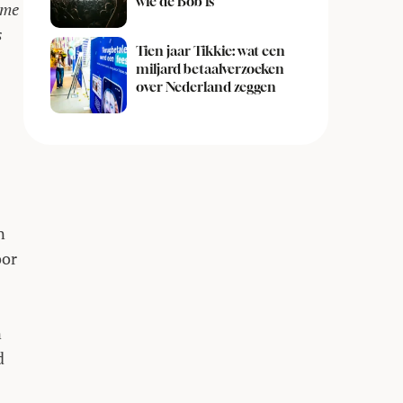
wie de Bob is
ime
s
Tien jaar Tikkie: wat een
miljard betaalverzoeken
over Nederland zeggen
n
oor
n
d