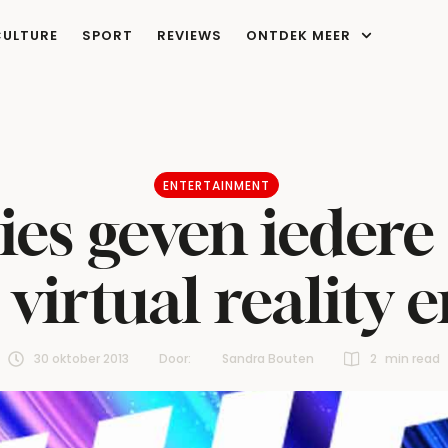
CULTURE
SPORT
REVIEWS
ONTDEK MEER
ENTERTAINMENT
ries geven iedere
virtual reality 
30 oktober 2013
Door:  
Sandra Bouten
2
 min read