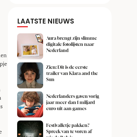
LAATSTE NIEUWS
Aura brengt zijn slimme
digitale fotolijsten naar
Nederland
men
mpje
Zien: Dit is de eerste
trailer van Klara and the
Sun
n
Nederlanders gaven vorig
n
jaar meer dan 1 miljard
es
euro uit aan games
Festivalletje pakken?
e
Spreek van te voren af