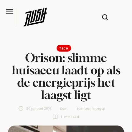
TECH
Orison: slimme
huisaccu laadt op als
de energieprijs het
laagst ligt
30 januari 2016
Door:  
Bastiaan Vroegop
1
 min read