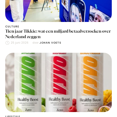
CULTURE
Tien jaar Tikkie: wat een miljard betaalverzoeken over
Nederland zeggen
25 juni 2026
door 
JOHAN VOETS
LIFESTYLE