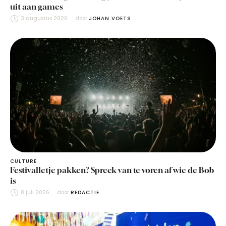
uit aan games
3 augustus 2026
door 
JOHAN VOETS
CULTURE
Festivalletje pakken? Spreek van te voren af wie de Bob
is
8 juli 2026
door 
REDACTIE