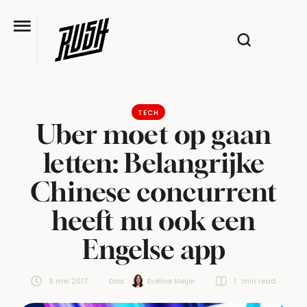
TECH
Uber moet op gaan
letten: Belangrijke
Chinese concurrent
heeft nu ook een
Engelse app
9 mei 2017
Door:  
Eveline Meijer
1
 min read