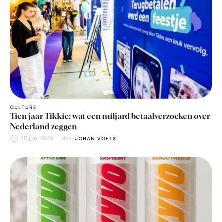
CULTURE
Tien jaar Tikkie: wat een miljard betaalverzoeken over
Nederland zeggen
25 juni 2026
door 
JOHAN VOETS