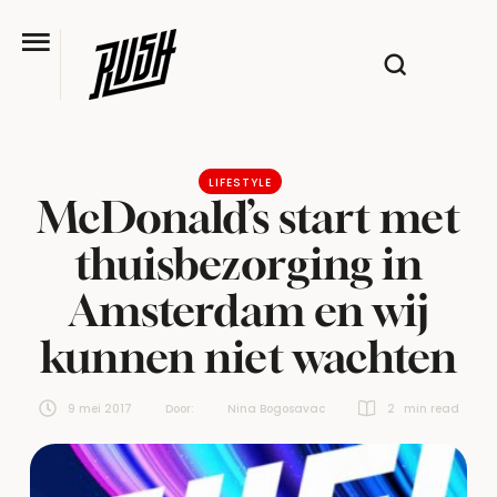
LIFESTYLE
McDonald’s start met
thuisbezorging in
Amsterdam en wij
kunnen niet wachten
9 mei 2017
Door:  
Nina Bogosavac
2
 min read