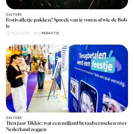
CULTURE
Festivalletje pakken? Spreek van te voren af wie de Bob
is
8 juli 2026
door 
REDACTIE
CULTURE
Tien jaar Tikkie: wat een miljard betaalverzoeken over
Nederland zeggen