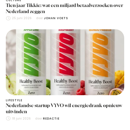
CULTURE
Tien jaar Tikkie: wat een miljard betaalverzoeken over
Nederland zeggen
25 juni 2026
door 
JOHAN VOETS
LIFESTYLE
Nederlandse startup VYVO wil energiedrank opnieuw
uitvinden
18 juni 2026
door 
REDACTIE