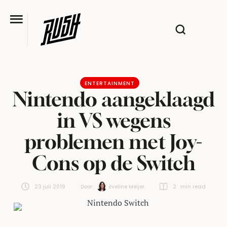
ENTERTAINMENT
Nintendo aangeklaagd
in VS wegens
problemen met Joy-
Cons op de Switch
23 juli 2019
Door:  
Eveline Meijer
2
 min read