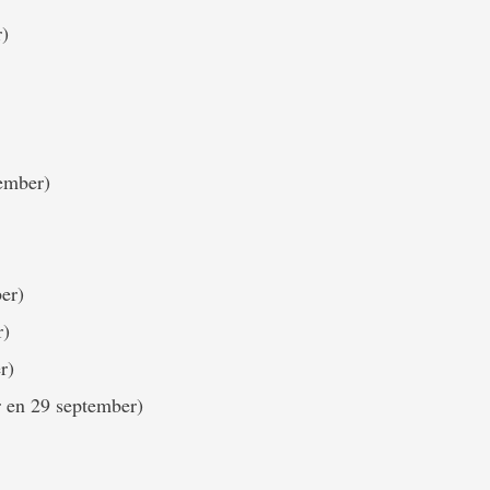
r)
ember)
er)
r)
r)
r en 29 september)