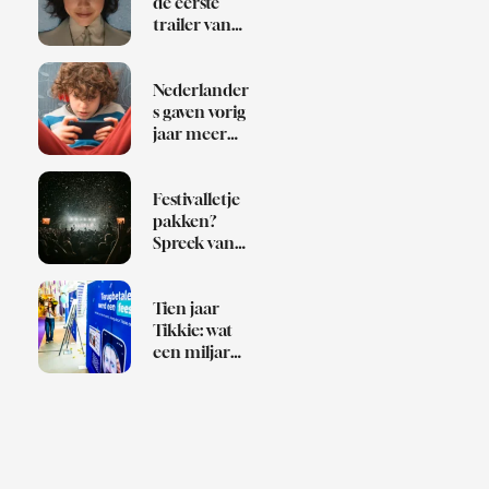
de eerste
trailer van
Klara and
the Sun
Nederlander
s gaven vorig
jaar meer
dan 1 miljard
euro uit aan
games
Festivalletje
pakken?
Spreek van
te voren af
wie de Bob is
Tien jaar
Tikkie: wat
een miljard
betaalverzoe
ken over
Nederland
zeggen