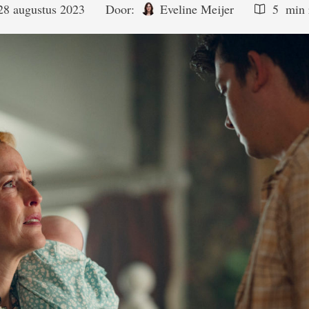
28 augustus 2023
Door:  
Eveline Meijer
5
 min