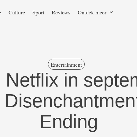
e
Culture
Sport
Reviews
Ontdek meer
Entertainment
Netflix in sept
, Disenchantmen
Ending