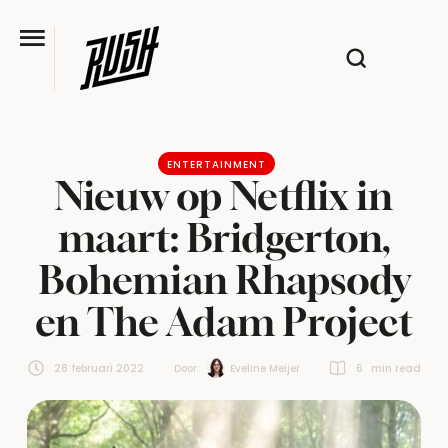
ENTERTAINMENT
Nieuw op Netflix in
maart: Bridgerton,
Bohemian Rhapsody
en The Adam Project
28 februari 2022
Door:  
Eveline Meijer
6
 min read