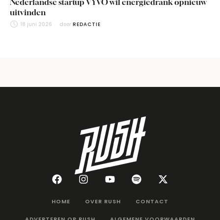
Nederlandse startup VYVO wil energiedrank opnieuw
uitvinden
18 juni 2026
door 
REDACTIE
HOME
OVER RUSH
CONTACT
ADVERTEREN OP RUSH
ALGEMENE VOORWAARDEN