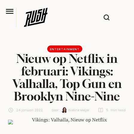
ENTERTAINMENT
Nieuw op Netflix in
februari: Vikings:
Valhalla, Top Gun en
Brooklyn Nine-Nine
24 januari 2022
Door:  
Eveline Meijer
5
 min read