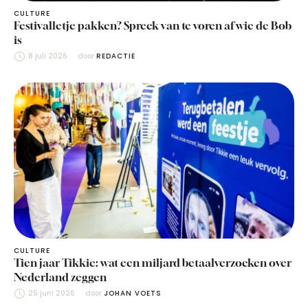
CULTURE
Festivalletje pakken? Spreek van te voren af wie de Bob
is
8 juli 2026
door 
REDACTIE
CULTURE
Tien jaar Tikkie: wat een miljard betaalverzoeken over
Nederland zeggen
25 juni 2026
door 
JOHAN VOETS