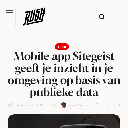
TECH
Mobile app Sitegeist
geeft je inzicht in je
omgeving op basis van
publieke data
14 december 2012
Door:  
Johan Voets
1
 min read