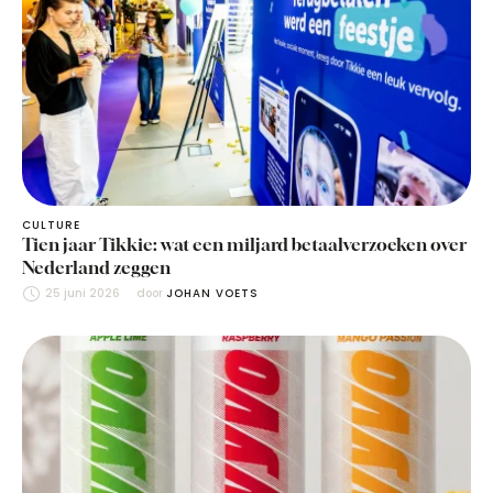
CULTURE
Tien jaar Tikkie: wat een miljard betaalverzoeken over
Nederland zeggen
25 juni 2026
door 
JOHAN VOETS