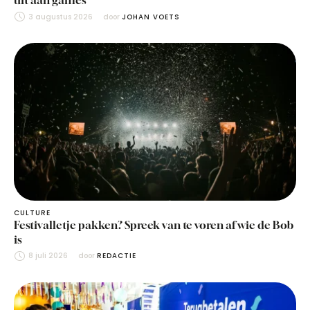
uit aan games
3 augustus 2026
door 
JOHAN VOETS
CULTURE
Festivalletje pakken? Spreek van te voren af wie de Bob
is
8 juli 2026
door 
REDACTIE