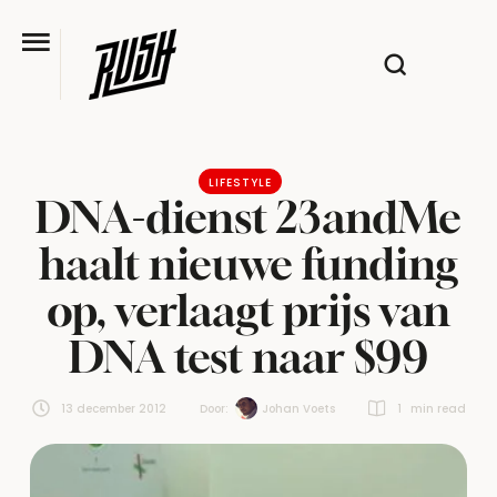
LIFESTYLE
DNA-dienst 23andMe
haalt nieuwe funding
op, verlaagt prijs van
DNA test naar $99
13 december 2012
Door:  
Johan Voets
1
 min read