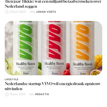
Tien jaar Tikkie: wat een miljard betaalverzoeken over
Nederland zeggen
25 juni 2026
door 
JOHAN VOETS
LIFESTYLE
Nederlandse startup VYVO wil energiedrank opnieuw
uitvinden
18 juni 2026
door 
REDACTIE