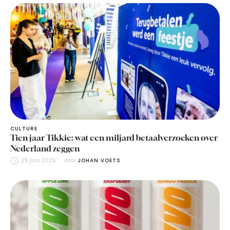
CULTURE
Tien jaar Tikkie: wat een miljard betaalverzoeken over
Nederland zeggen
25 juni 2026
door 
JOHAN VOETS