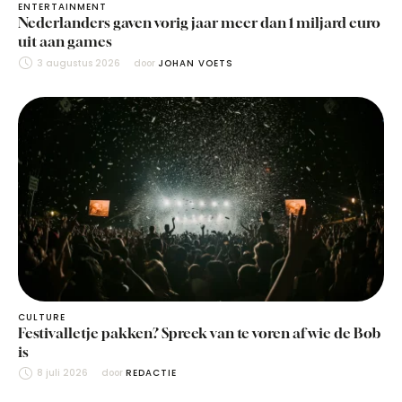
ENTERTAINMENT
Nederlanders gaven vorig jaar meer dan 1 miljard euro
uit aan games
3 augustus 2026
door 
JOHAN VOETS
CULTURE
Festivalletje pakken? Spreek van te voren af wie de Bob
is
8 juli 2026
door 
REDACTIE