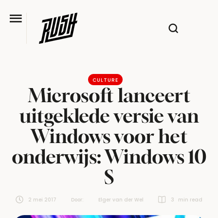
CULTURE
Microsoft lanceert
uitgeklede versie van
Windows voor het
onderwijs: Windows 10
S
2 mei 2017
Door:  
Elger van der Wel
3
 min read