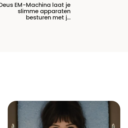
Deus EM-Machina laat je
slimme apparaten
besturen met je
smartphone door er op te
tikken