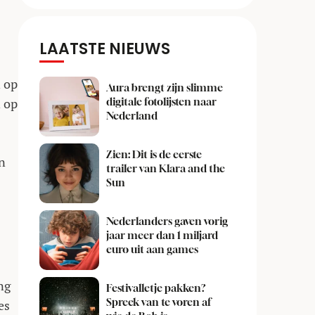
LAATSTE NIEUWS
n op
Aura brengt zijn slimme
n op
digitale fotolijsten naar
Nederland
Zien: Dit is de eerste
on
trailer van Klara and the
Sun
Nederlanders gaven vorig
jaar meer dan 1 miljard
euro uit aan games
ng
Festivalletje pakken?
Spreek van te voren af
es