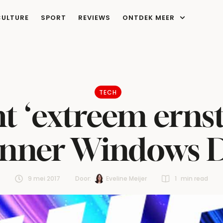
CULTURE
SPORT
REVIEWS
ONTDEK MEER
TECH
t ‘extreem ernsti
anner Windows 
9 mei 2017
Door:  
Eveline Meijer
1
 min read