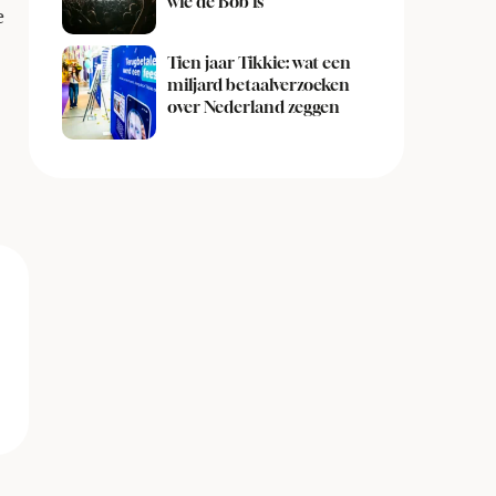
wie de Bob is
e
Tien jaar Tikkie: wat een
miljard betaalverzoeken
over Nederland zeggen