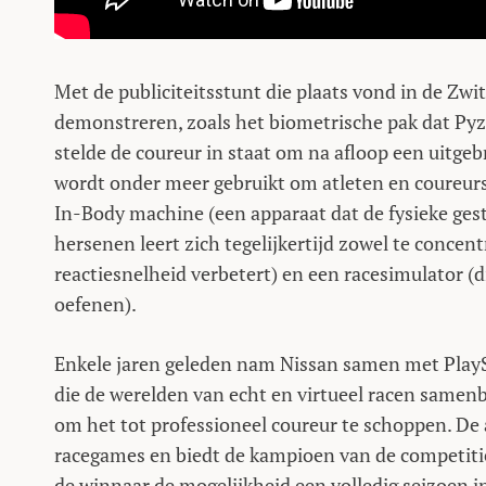
Met de publiciteitsstunt die plaats vond in de Zwi
demonstreren, zoals het biometrische pak dat Pyz
stelde de coureur in staat om na afloop een uitge
wordt onder meer gebruikt om atleten en coureurs
In-Body machine (een apparaat dat de fysieke ges
hersenen leert zich tegelijkertijd zowel te concen
reactiesnelheid verbetert) en een racesimulator (di
oefenen).
Enkele jaren geleden nam Nissan samen met PlaySt
die de werelden van echt en virtueel racen samen
om het tot professioneel coureur te schoppen. De a
racegames en biedt de kampioen van de competiti
de winnaar de mogelijkheid een volledig seizoen i