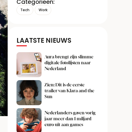
Categorieën:
Tech
Work
LAATSTE NIEUWS
Aura brengt zijn slimme
digitale fotolijsten naar
Nederland
Zien: Dit is de eerste
trailer van Klara and the
Sun
Nederlanders gaven vorig
jaar meer dan 1 miljard
euro uit aan games