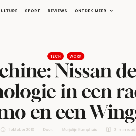
CULTURE
SPORT
REVIEWS
ONTDEK MEER
TECH
WORK
chine: Nissan d
ologie in een ra
mo en een Wing
1 oktober 2013
Door:  
Marjolijn Kamphuis
2
 min read