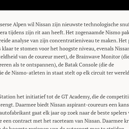
tserse Alpen wil Nissan zijn nieuwste technologische snu
era tijdens zijn rit aan heeft. Het zogenaamde Nismo pa
breide analyse van zijn concentratieniveau te maken. Het
 klaar te stomen voor het hoogste niveau, evenals Nissa
teldheid van de coureur meet), de Brainwave Monitor (di
treren als te ontspannen), de Batak Console (die de
e de Nismo-atleten in staat stelt op elk circuit ter wereld
ation het initiatief tot de GT Academy, die de competiti
brengt. Daarmee biedt Nissan aspirant-coureurs een kans
utofabrikant gaat elk jaar op zoek naar de beste spelers
e een contract met het raceteam van Nissan. Daarmee kr
n de hoogste regionen van de autosport mee te strijden.