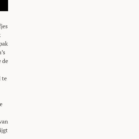
fjes
k
 pak
n’s
e de
 te
e
 van
ijgt