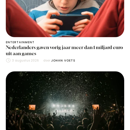
ENTERTAINMENT
Nederlanders gaven vorig jaar meer dan 1 miljard euro
uit aan games
3 augustus 2026
door 
JOHAN VOETS