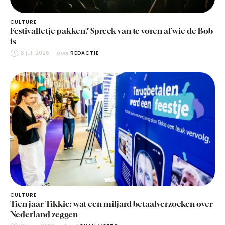
CULTURE
Festivalletje pakken? Spreek van te voren af wie de Bob
is
8 juli 2026
door 
REDACTIE
CULTURE
Tien jaar Tikkie: wat een miljard betaalverzoeken over
Nederland zeggen