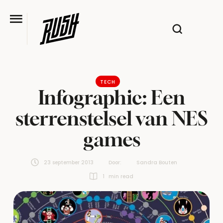
TECH
Infographic: Een
sterrenstelsel van NES
games
23 september 2013
Door:  
Sandra Bouten
1
 min read