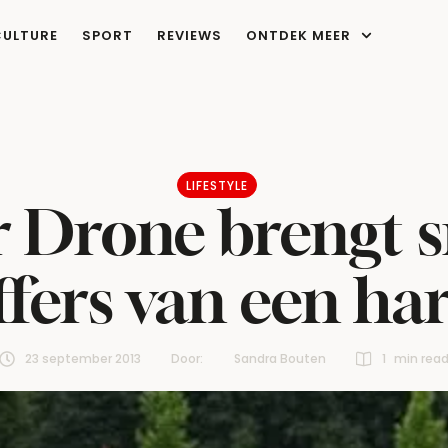
CULTURE
SPORT
REVIEWS
ONTDEK MEER
LIFESTYLE
r Drone brengt 
ffers van een ha
23 september 2013
Door:  
Sandra Bouten
1
 min rea