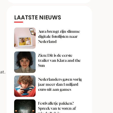
LAATSTE NIEUWS
Aura brengt zijn slimme
digitale fotolijsten naar
Nederland
Zien: Dit is de eerste
trailer van Klara and the
Sun
at.
Nederlanders gaven vorig
jaar meer dan 1 miljard
euro uit aan games
Festivalletje pakken?
Spreek van te voren af