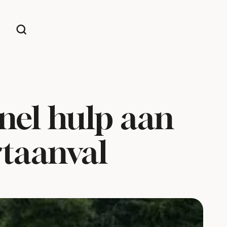
snel hulp aan
rtaanval
d