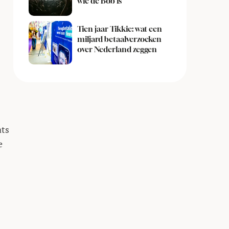
wie de Bob is
Tien jaar Tikkie: wat een
miljard betaalverzoeken
over Nederland zeggen
ats
e