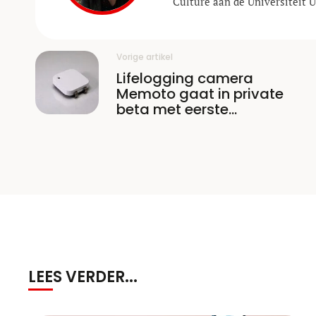
Culture aan de Universiteit U
Vorige artikel
Lifelogging camera
Memoto gaat in private
beta met eerste
productiemodellen
LEES VERDER...