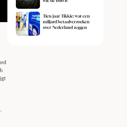
wie de Bob is
Tien jaar Tikkie: wat een
miljard betaalverzoeken
over Nederland zeggen
ord
ch
jgt
.