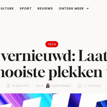
CULTURE
SPORT
REVIEWS
ONTDEK MEER
TECH
vernieuwd: Laat
ooiste plekken 
18 april 2017
Door:  
Eveline Meijer
2
 min read