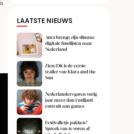
is
LAATSTE NIEUWS
Aura brengt zijn slimme
digitale fotolijsten naar
Nederland
Zien: Dit is de eerste
trailer van Klara and the
Sun
Nederlanders gaven vorig
jaar meer dan 1 miljard
euro uit aan games
Festivalletje pakken?
Spreek van te voren af