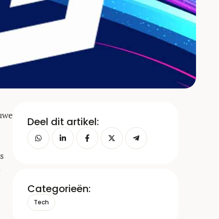
euwe
Deel dit artikel:
s
o
Categorieën:
Tech