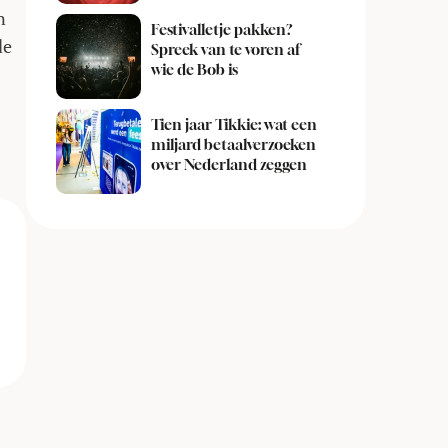
n
Festivalletje pakken?
de
Spreek van te voren af
wie de Bob is
Tien jaar Tikkie: wat een
miljard betaalverzoeken
over Nederland zeggen