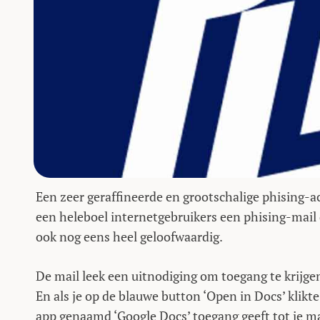
Een zeer geraffineerde en grootschalige phising-a
een heleboel internetgebruikers een phising-mail 
ook nog eens heel geloofwaardig.
De mail leek een uitnodiging om toegang te krijge
En als je op de blauwe button ‘Open in Docs’ klikt
app genaamd ‘Google Docs’ toegang geeft tot je ma