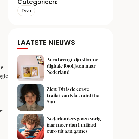
Categorieën:
Tech
LAATSTE NIEUWS
Aura brengt zijn slimme
digitale fotolijsten naar
je
Nederland
ogle
Zien: Dit is de eerste
trailer van Klara and the
Sun
de
Nederlanders gaven vorig
jaar meer dan 1 miljard
euro uit aan games