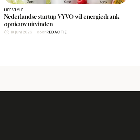
LIFESTYLE
Nederlandse startup VYVO wil energiedrank
opnieuw uitvinden
18 juni 2026
door 
REDACTIE