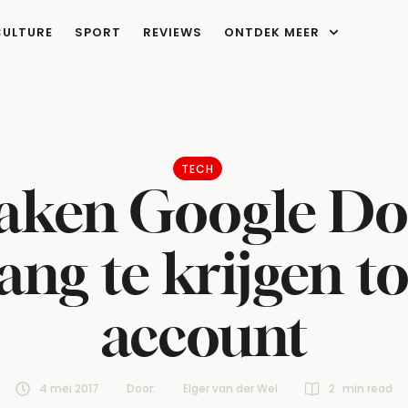
CULTURE
SPORT
REVIEWS
ONTDEK MEER
TECH
aken Google Doc
ng te krijgen to
account
4 mei 2017
Door:  
Elger van der Wel
2
 min read