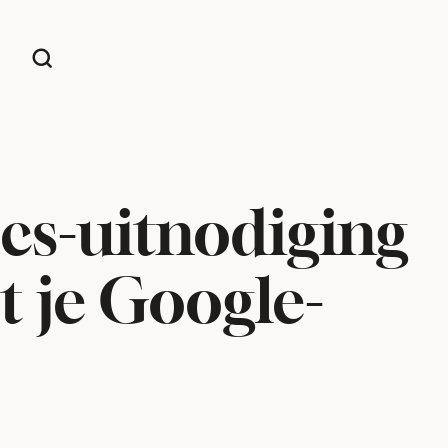
s-uitnodiging
t je Google-