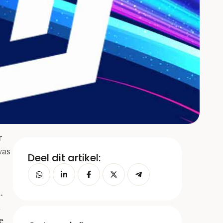
r
was
Deel dit artikel:
.
n
e