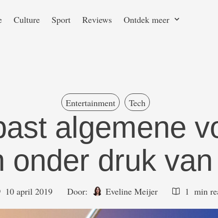
e
Culture
Sport
Reviews
Ontdek meer
Entertainment
Tech
past algemene v
 onder druk va
10 april 2019
Door:  
Eveline Meijer
1
 min r