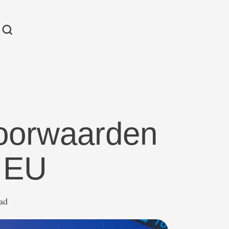
oorwaarden
n EU
ead