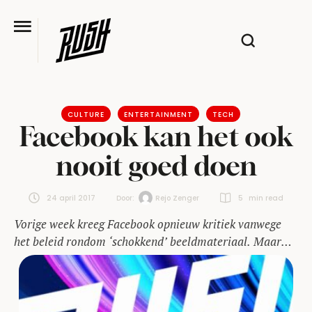
CULTURE
ENTERTAINMENT
TECH
Facebook kan het ook
nooit goed doen
24 april 2017
Door:  
Rejo Zenger
5
 min read
Vorige week kreeg Facebook opnieuw kritiek vanwege
het beleid rondom ‘schokkend’ beeldmateriaal. Maar
wat zou dat beleid moeten zijn?