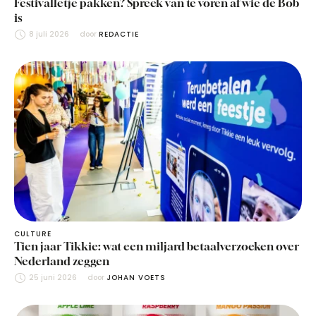
Festivalletje pakken? Spreek van te voren af wie de Bob
is
8 juli 2026
door 
REDACTIE
CULTURE
Tien jaar Tikkie: wat een miljard betaalverzoeken over
Nederland zeggen
25 juni 2026
door 
JOHAN VOETS