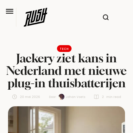
TECH
Jackery ziet kans in
Nederland met nieuwe
plug-in thuisbatterijen
20 mei 2026
Door:  
Johan Voets
2
 min read