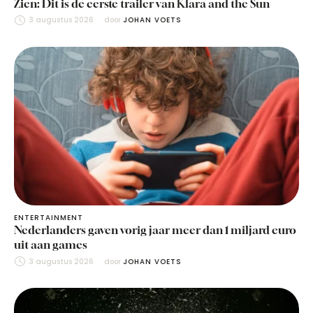
Zien: Dit is de eerste trailer van Klara and the Sun
3 augustus 2026
door 
JOHAN VOETS
ENTERTAINMENT
Nederlanders gaven vorig jaar meer dan 1 miljard euro
uit aan games
3 augustus 2026
door 
JOHAN VOETS