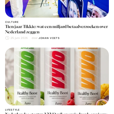
CULTURE
Tien jaar Tikkie: wat een miljard betaalverzoeken over
Nederland zeggen
25 juni 2026
door 
JOHAN VOETS
LIFESTYLE