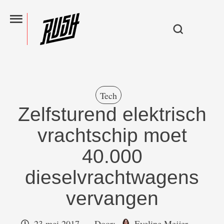
Tech
Zelfsturend elektrisch
vrachtschip moet
40.000
dieselvrachtwagens
vervangen
23 mei 2017
Door:  
Eveline Meijer