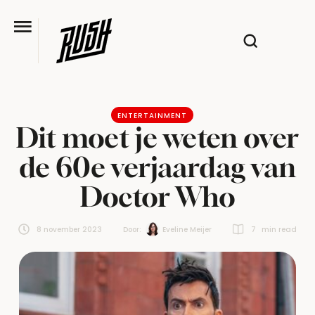
ENTERTAINMENT
Dit moet je weten over
de 60e verjaardag van
Doctor Who
8 november 2023
Door:  
Eveline Meijer
7
 min read