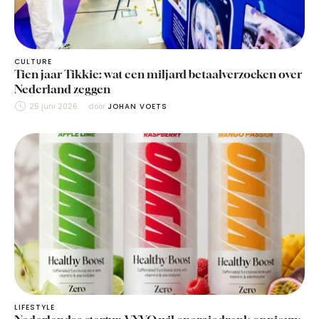
CULTURE
Tien jaar Tikkie: wat een miljard betaalverzoeken over
Nederland zeggen
25 juni 2026
door 
JOHAN VOETS
LIFESTYLE