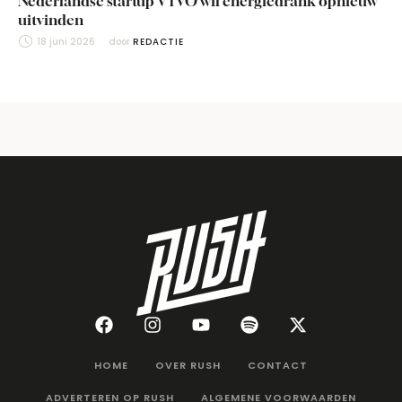
Nederlandse startup VYVO wil energiedrank opnieuw
uitvinden
18 juni 2026
door 
REDACTIE
HOME
OVER RUSH
CONTACT
ADVERTEREN OP RUSH
ALGEMENE VOORWAARDEN