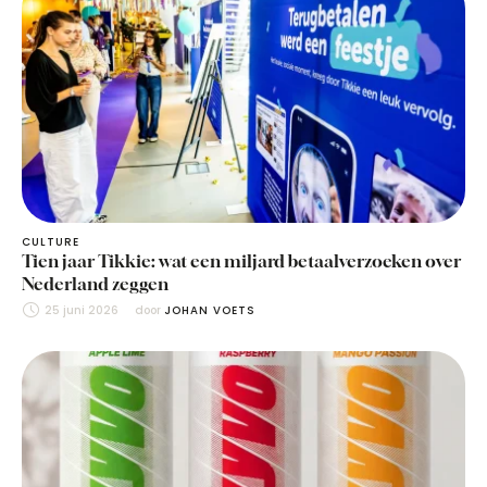
CULTURE
Tien jaar Tikkie: wat een miljard betaalverzoeken over
Nederland zeggen
25 juni 2026
door 
JOHAN VOETS