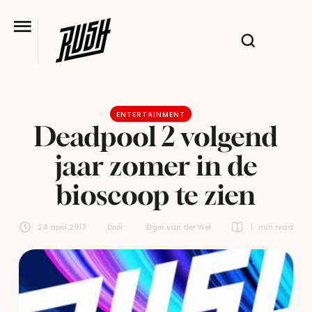
ENTERTAINMENT
Deadpool 2 volgend
jaar zomer in de
bioscoop te zien
24 april 2017
Door:  
Elger van der Wel
1
 min read