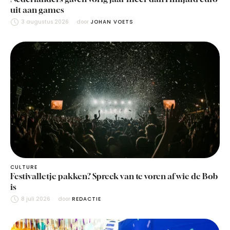
uit aan games
3 augustus 2026
door 
JOHAN VOETS
CULTURE
Festivalletje pakken? Spreek van te voren af wie de Bob
is
8 juli 2026
door 
REDACTIE