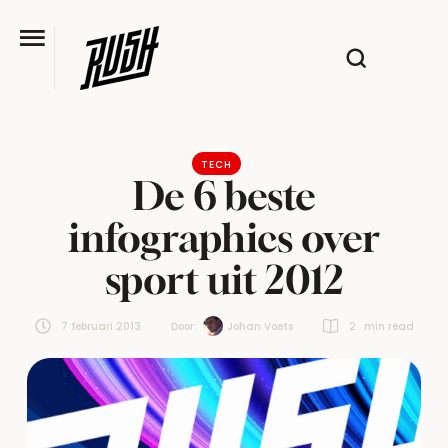
TECH
De 6 beste
infographics over
sport uit 2012
7 februari 2013
Door:  
Johan Voets
2
 min read