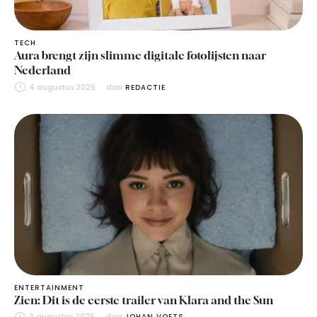
TECH
Aura brengt zijn slimme digitale fotolijsten naar
Nederland
4 augustus 2026
door 
REDACTIE
ENTERTAINMENT
Zien: Dit is de eerste trailer van Klara and the Sun
3 augustus 2026
door 
JOHAN VOETS