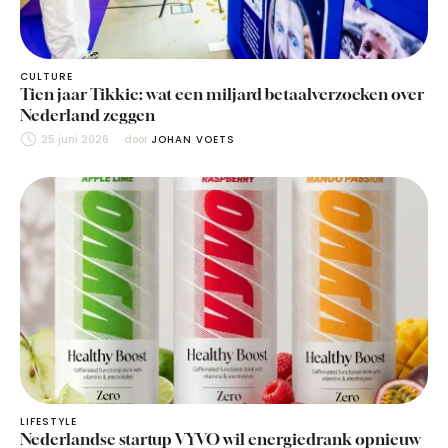
CULTURE
Tien jaar Tikkie: wat een miljard betaalverzoeken over
Nederland zeggen
25 juni 2026
door 
JOHAN VOETS
LIFESTYLE
Nederlandse startup VYVO wil energiedrank opnieuw