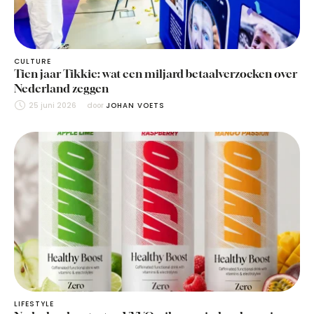
CULTURE
Tien jaar Tikkie: wat een miljard betaalverzoeken over
Nederland zeggen
25 juni 2026
door 
JOHAN VOETS
LIFESTYLE