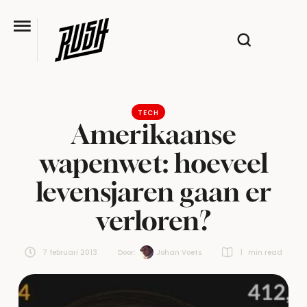
TECH
Amerikaanse
wapenwet: hoeveel
levensjaren gaan er
verloren?
7 februari 2013
Door:  
Johan Voets
1
 min read