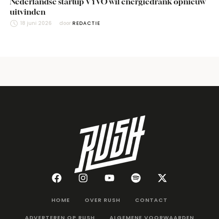
Nederlandse startup VYVO wil energiedrank opnieuw
uitvinden
18 juni 2026
door 
REDACTIE
HOME
OVER RUSH
CONTACT
ADVERTEREN OP RUSH
ALGEMENE VOORWAARDEN