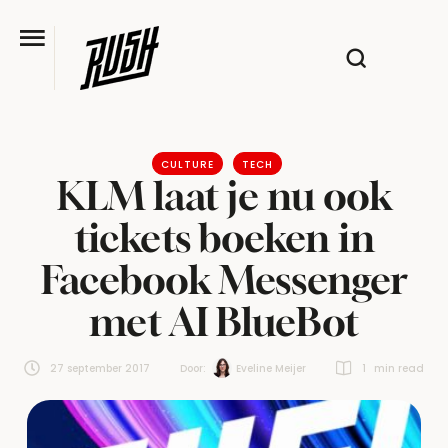
CULTURE
TECH
KLM laat je nu ook
tickets boeken in
Facebook Messenger
met AI BlueBot
27 september 2017
Door:  
Eveline Meijer
1
 min read