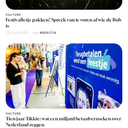
CULTURE
Festivalletje pakken? Spreek van te voren af wie de Bob
is
8 juli 2026
door 
REDACTIE
CULTURE
Tien jaar Tikkie: wat een miljard betaalverzoeken over
Nederland zeggen