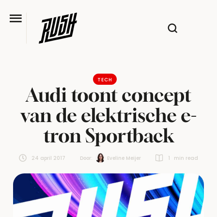
TECH
Audi toont concept
van de elektrische e-
tron Sportback
24 april 2017
Door:  
Eveline Meijer
1
 min read