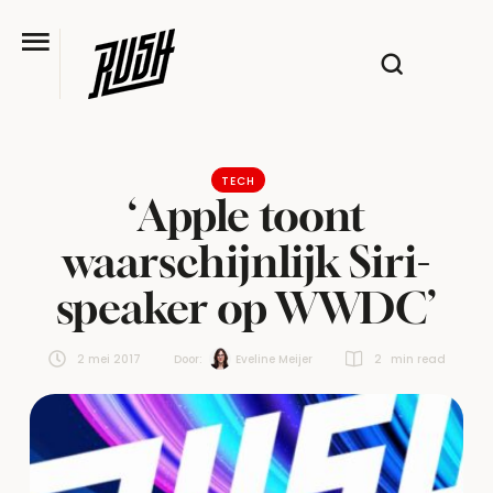
TECH
‘Apple toont
waarschijnlijk Siri-
speaker op WWDC’
2 mei 2017
Door:  
Eveline Meijer
2
 min read