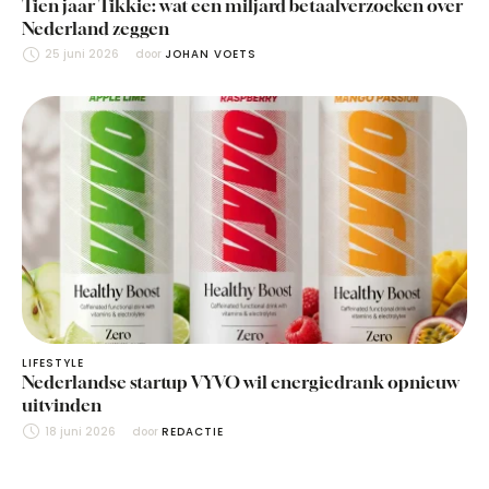
Tien jaar Tikkie: wat een miljard betaalverzoeken over
Nederland zeggen
25 juni 2026
door 
JOHAN VOETS
LIFESTYLE
Nederlandse startup VYVO wil energiedrank opnieuw
uitvinden
18 juni 2026
door 
REDACTIE