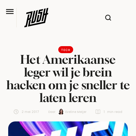
TECH
Het Amerikaanse
leger wil je brein
hacken om je sneller te
laten leren
2 mei 2017
Door:  
Eveline Meijer
1
 min read