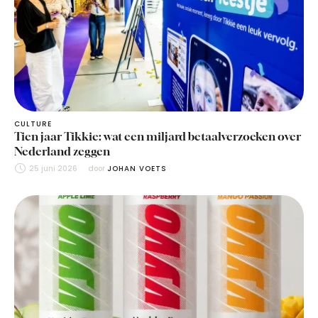
CULTURE
Tien jaar Tikkie: wat een miljard betaalverzoeken over
Nederland zeggen
25 juni 2026
door 
JOHAN VOETS