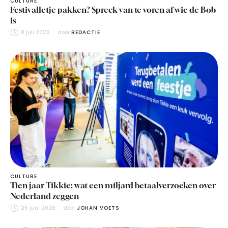
CULTURE
Festivalletje pakken? Spreek van te voren af wie de Bob
is
8 juli 2026
door 
REDACTIE
CULTURE
Tien jaar Tikkie: wat een miljard betaalverzoeken over
Nederland zeggen
25 juni 2026
door 
JOHAN VOETS