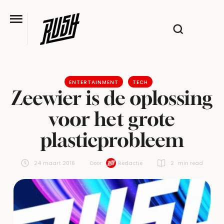
ENTERTAINMENT
TECH
Zeewier is de oplossing
voor het grote
plasticprobleem
24 maart 2016
Door:  
Redactie
2
 min read