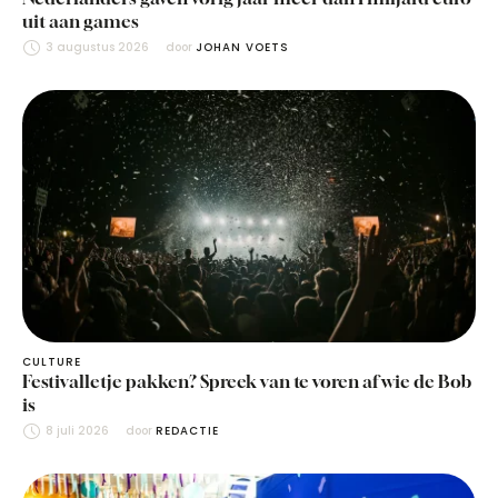
uit aan games
3 augustus 2026
door 
JOHAN VOETS
CULTURE
Festivalletje pakken? Spreek van te voren af wie de Bob
is
8 juli 2026
door 
REDACTIE