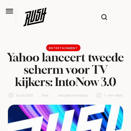
ENTERTAINMENT
Yahoo lanceert tweede
scherm voor TV
kijkers: IntoNow 3.0
31 juli 2012
Door:  
Marjolijn Kamphuis
1
 min read