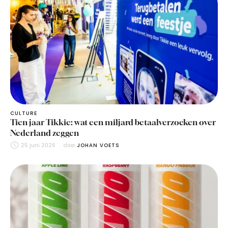
CULTURE
Tien jaar Tikkie: wat een miljard betaalverzoeken over
Nederland zeggen
25 juni 2026
door 
JOHAN VOETS