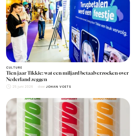
CULTURE
Tien jaar Tikkie: wat een miljard betaalverzoeken over
Nederland zeggen
25 juni 2026
door 
JOHAN VOETS