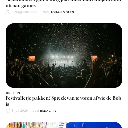
uit aan games
3 augustus 2026
door 
JOHAN VOETS
CULTURE
Festivalletje pakken? Spreek van te voren af wie de Bob
is
8 juli 2026
door 
REDACTIE