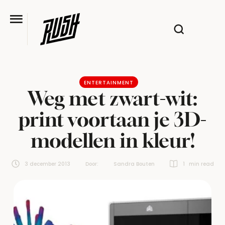
ENTERTAINMENT
Weg met zwart-wit:
print voortaan je 3D-
modellen in kleur!
3 december 2013
Door:  
Sandra Bouten
1
 min read