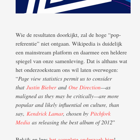
Wie de resultaten doorkijkt, zal de hoge “pop-
referentie” niet ontgaan. Wikipedia is duidelijk
een mainstream platform en daarmee een heldere
spiegel van onze samenleving. Dat is althans wat
het onderzoeksteam ons wil laten overwegen:
“
Page view statistics permit us to consider
that
Justin Bieber
and
One Direction
—as
maligned as they may be critically—are more
popular and likely influential on culture, than
say,
Kendrick Lamar
, chosen by
Pitchfork
Media
as releasing the best album of 2012
”
Bekijk en lees
het complete onderzoek hier
!