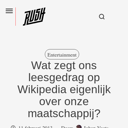
Entertainment
Wat zegt ons
leesgedrag op
Wikipedia eigenlijk
over onze
maatschappij?
11 februari 2013
Door:  
Johan Voets