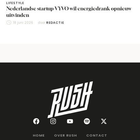
LIFESTYLE
Nederlandse startup VYVO wil energiedrank opnieuw
uitvinden
18 juni 2026
door 
REDACTIE
HOME
OVER RUSH
CONTACT