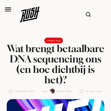
LIFESTYLE
Wat brengt betaalbare
DNA sequencing ons
(en hoe dichtbij is
het)?
9 oktober 2012
Door:  
Johan Voets
3
 min read