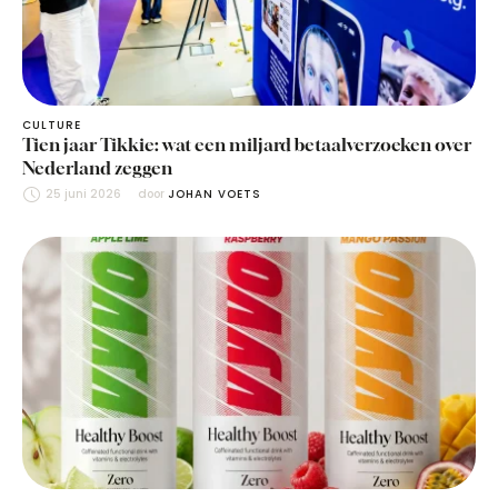
CULTURE
Tien jaar Tikkie: wat een miljard betaalverzoeken over
Nederland zeggen
25 juni 2026
door 
JOHAN VOETS