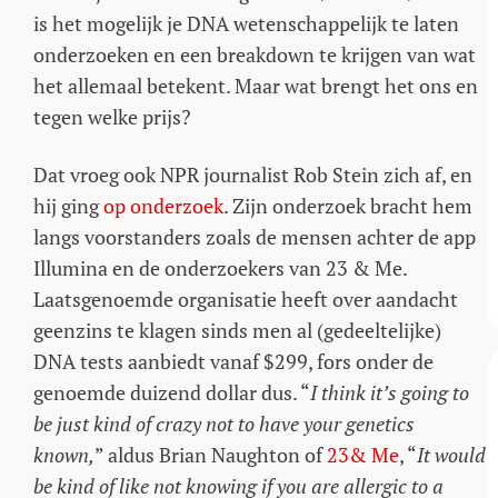
is het mogelijk je DNA wetenschappelijk te laten
onderzoeken en een breakdown te krijgen van wat
het allemaal betekent. Maar wat brengt het ons en
tegen welke prijs?
Dat vroeg ook NPR journalist Rob Stein zich af, en
hij ging
op onderzoek
. Zijn onderzoek bracht hem
langs voorstanders zoals de mensen achter de app
Illumina en de onderzoekers van 23 & Me.
Laatsgenoemde organisatie heeft over aandacht
geenzins te klagen sinds men al (gedeeltelijke)
DNA tests aanbiedt vanaf $299, fors onder de
genoemde duizend dollar dus. “
I think it’s going to
be just kind of crazy not to have your genetics
known,
” aldus Brian Naughton of
23& Me
, “
It would
be kind of like not knowing if you are allergic to a