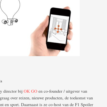
is
gy director bij
OK GO
en co-founder / uitgever van
t graag over reizen, nieuwe producten, de toekomst van
nt en sport. Daarnaast is ze co-host van de F1 Spoiler