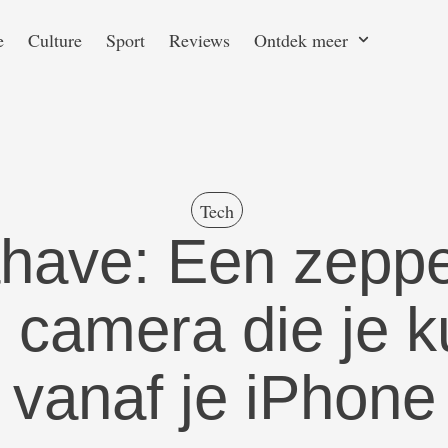
e
Culture
Sport
Reviews
Ontdek meer
Tech
ave: Een zeppe
camera die je k
vanaf je iPhone