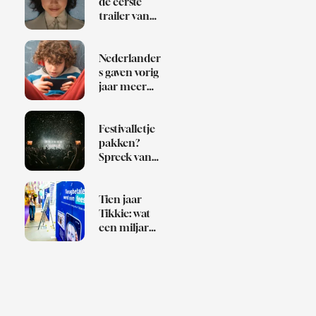
de eerste
trailer van
Klara and
the Sun
Nederlander
s gaven vorig
jaar meer
dan 1 miljard
euro uit aan
games
Festivalletje
pakken?
Spreek van
te voren af
wie de Bob is
Tien jaar
Tikkie: wat
een miljard
betaalverzoe
ken over
Nederland
zeggen