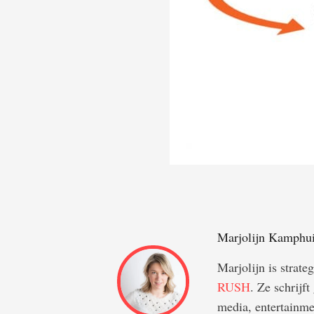
Marjolijn Kamphu
Marjolijn is strate
RUSH
. Ze schrijf
media, entertainme