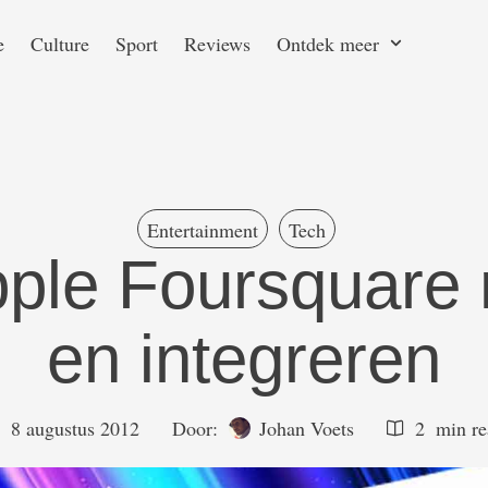
e
Culture
Sport
Reviews
Ontdek meer
Entertainment
Tech
ple Foursquare 
en integreren
8 augustus 2012
Door:  
Johan Voets
2
 min r