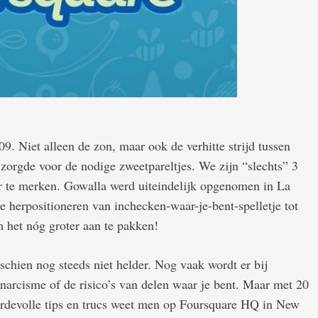
. Niet alleen de zon, maar ook de verhitte strijd tussen
orgde voor de nodige zweetpareltjes. We zijn “slechts” 3
eer te merken. Gowalla werd uiteindelijk opgenomen in La
e herpositioneren van inchecken-waar-je-bent-spelletje tot
m het nóg groter aan te pakken!
chien nog steeds niet helder. Nog vaak wordt er bij
narcisme of de risico’s van delen waar je bent. Maar met 20
ardevolle tips en trucs weet men op Foursquare HQ in New