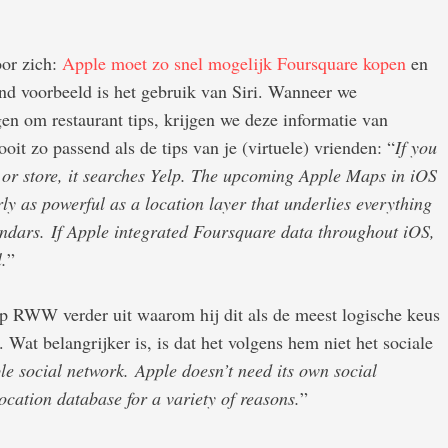
oor zich:
Apple moet zo snel mogelijk Foursquare kopen
en
end voorbeeld is het gebruik van Siri. Wanneer we
en om restaurant tips, krijgen we deze informatie van
ooit zo passend als de tips van je (virtuele) vrienden: “
If you
 or store, it searches Yelp. The upcoming Apple Maps in iOS
rly as powerful as a location layer that underlies everything
ndars. If Apple integrated Foursquare data throughout iOS,
.
”
 op RWW verder uit waarom hij dit als de meest logische keus
Wat belangrijker is, is dat het volgens hem niet het sociale
ple social network. Apple doesn’t need its own social
ocation database for a variety of reasons.
”