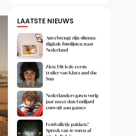
LAATSTE NIEUWS
Aura brengt zijn slimme
digitale fotolijsten naar
Nederland
Zien: Dit is de eerste
trailer van Klara and the
Sun
Nederlanders gaven vorig
jaar meer dan 1 miljard
euro uit aan games
Festivalletje pakken?
Spreek van te voren af