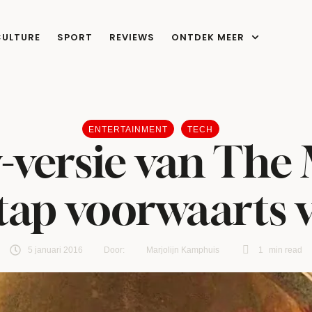
CULTURE
SPORT
REVIEWS
ONTDEK MEER
ENTERTAINMENT
TECH
y-versie van The
stap voorwaarts 
5 januari 2016
Door:  
Marjolijn Kamphuis
1
 min read