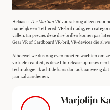
Helaas is
The Martian VR
vooralsnog alleen voor be
namelijk een ’tethered’ VR-bril nodig, een categor
vallen. En precies deze drie brillen komen pas late
Gear VR of Cardboard VR-bril, VR-devices die al we
Alhoewel we dus nog even moeten wachten om zelf t
virtuele realiteit, is deze filmrelease opnieuw een
technologie. Ik acht de kans dan ook aanwezig dat 
jaar zal aandienen.
Marjolijn 