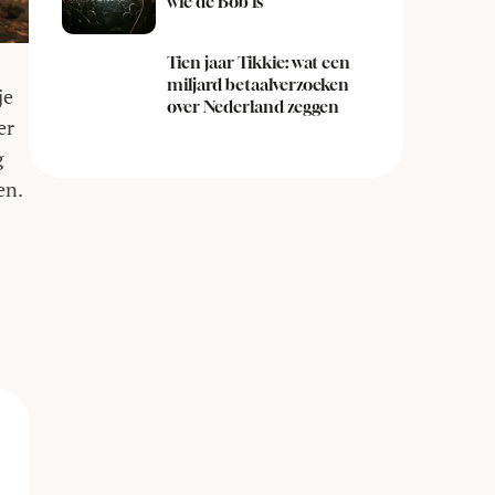
wie de Bob is
Tien jaar Tikkie: wat een
miljard betaalverzoeken
je
over Nederland zeggen
er
g
en.