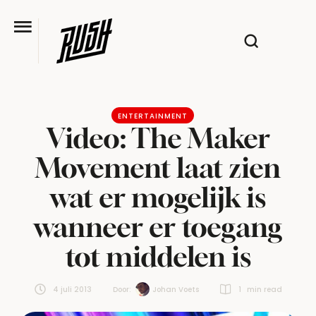
ENTERTAINMENT
Video: The Maker
Movement laat zien
wat er mogelijk is
wanneer er toegang
tot middelen is
4 juli 2013
Door:  
Johan Voets
1
 min read