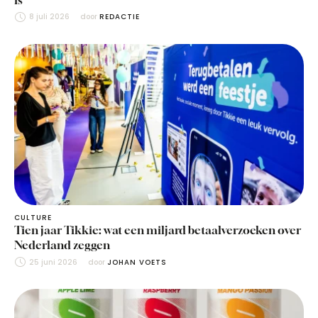
8 juli 2026
door 
REDACTIE
CULTURE
Tien jaar Tikkie: wat een miljard betaalverzoeken over
Nederland zeggen
25 juni 2026
door 
JOHAN VOETS