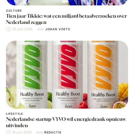
CULTURE
Tien jaar Tikkie: wat een miljard betaalverzoeken over
Nederland zeggen
25 juni 2026
door 
JOHAN VOETS
LIFESTYLE
Nederlandse startup VYVO wil energiedrank opnieuw
uitvinden
18 juni 2026
door 
REDACTIE