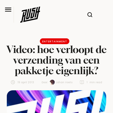
ENTERTAINMENT
Video: hoe verloopt de
verzending van een
pakketje eigenlijk?
19 april 2013
Door:  
Johan Voets
1
 min read