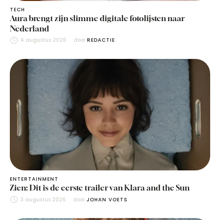
TECH
Aura brengt zijn slimme digitale fotolijsten naar
Nederland
4 augustus 2026
door 
REDACTIE
ENTERTAINMENT
Zien: Dit is de eerste trailer van Klara and the Sun
3 augustus 2026
door 
JOHAN VOETS