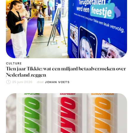
CULTURE
Tien jaar Tikkie: wat een miljard betaalverzoeken over
Nederland zeggen
25 juni 2026
door 
JOHAN VOETS