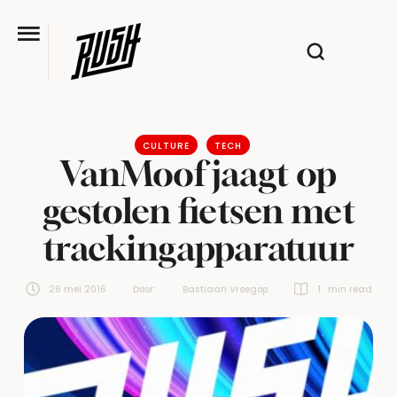
CULTURE
TECH
VanMoof jaagt op
gestolen fietsen met
trackingapparatuur
26 mei 2016
Door:  
Bastiaan Vroegop
1
 min read