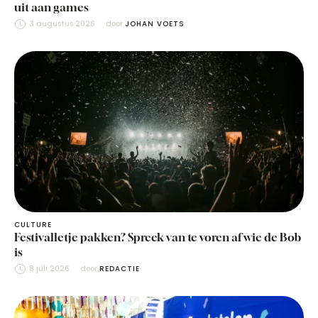
uit aan games
3 augustus 2026
door 
JOHAN VOETS
CULTURE
Festivalletje pakken? Spreek van te voren af wie de Bob
is
8 juli 2026
door 
REDACTIE