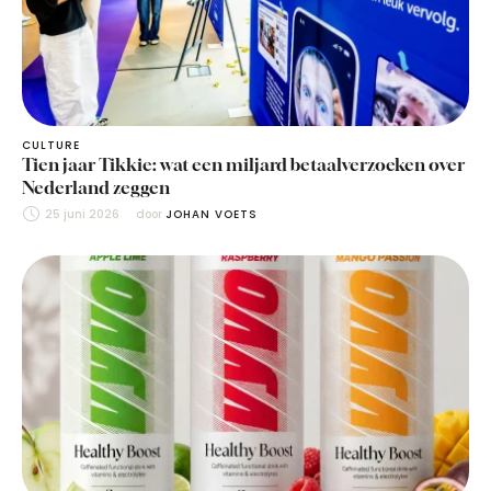
CULTURE
Tien jaar Tikkie: wat een miljard betaalverzoeken over
Nederland zeggen
25 juni 2026
door 
JOHAN VOETS