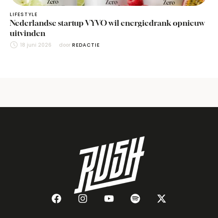
LIFESTYLE
Nederlandse startup VYVO wil energiedrank opnieuw
uitvinden
18 juni 2026
door 
REDACTIE