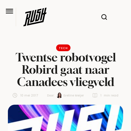
TECH
Twentse robotvogel
Robird gaat naar
Canadees vliegveld
10 mei 2017
Door:  
Eveline Meijer
1
 min read