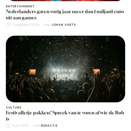
ENTERTAINMENT
Nederlanders gaven vorig jaar meer dan 1 miljard euro
uit aan games
3 augustus 2026
door 
JOHAN VOETS
CULTURE
Festivalletje pakken? Spreek van te voren af wie de Bob
is
8 juli 2026
door 
REDACTIE