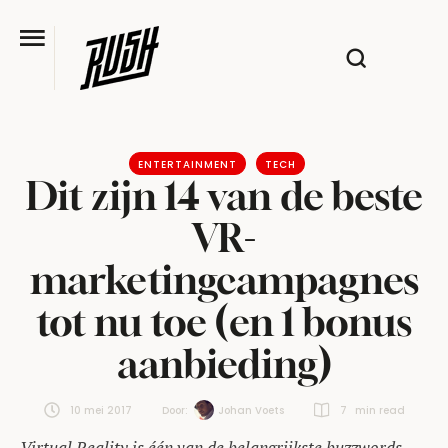
ENTERTAINMENT
TECH
Dit zijn 14 van de beste
VR-
marketingcampagnes
tot nu toe (en 1 bonus
aanbieding)
10 mei 2017
Door:  
Johan Voets
7
 min read
Virtual Reality is één van de belangrijkste buzzwords