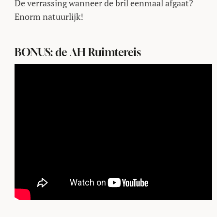
De verrassing wanneer de bril eenmaal afgaat?
Enorm natuurlijk!
BONUS: de AH Ruimtereis