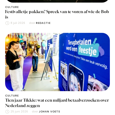
CULTURE
Festivalletje pakken? Spreek van te voren af wie de Bob
is
8 juli 2026
door 
REDACTIE
CULTURE
Tien jaar Tikkie: wat een miljard betaalverzoeken over
Nederland zeggen
25 juni 2026
door 
JOHAN VOETS